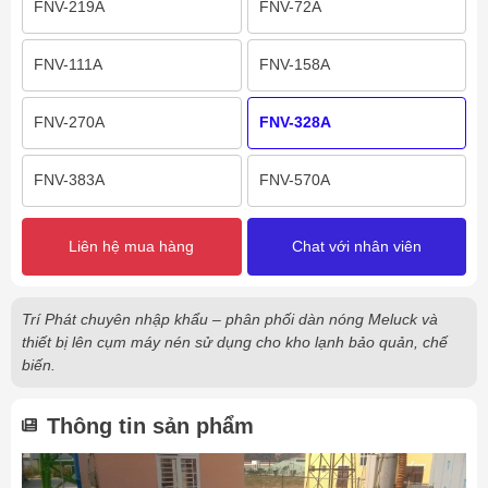
FNV-219A
FNV-72A
FNV-111A
FNV-158A
FNV-270A
FNV-328A
FNV-383A
FNV-570A
Liên hệ mua hàng
Chat với nhân viên
Trí Phát chuyên nhập khẩu – phân phối dàn nóng Meluck và
thiết bị lên cụm máy nén sử dụng cho kho lạnh bảo quản, chế
biến.
Thông tin sản phẩm