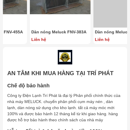
Couned
diameter
Out
mm
2x22
Overall size
AxBxC
mm
2640x1030x1100
Installation
DxE
mm
2440x950
Dàn nóng Meluck FNV-383A
Dàn nóng Meluck FNV-270A
Liên hệ
Liên hệ
AN TÂM KHI MUA HÀNG TẠI TRÍ PHÁT
Chế độ bảo hành
Công ty Điện Lạnh Trí Phát là đại lý Phân phối chính thức của
nhà máy MELUCK. chuyển phân phối cụm máy nén , dàn
lạnh, dàn nóng sử dụng cho kho lạnh. tất cả máy móc mới
100% và được bảo hành 12 tháng kể từ khi giao hàng. hàng
được hỗ trợ bảo hành theo chính sách của nhà máy