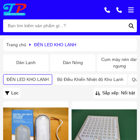
Trang chủ
ĐÈN LED KHO LẠNH
Cụm máy nén dàn
Dàn Lạnh
Dàn Nóng
ngưng
ĐÈN LED KHO LẠNH
Bộ Điều Khiển Nhiệt độ Kho Lạnh
Quạ
Lọc
Sắp xếp: Nổi bật