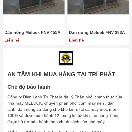
Area
M2
111
Input
W
2 × 600
Fan
Diameter
Mm
550
Airflow
M3/h
16200
Dàn nóng Meluck FNV-455A
Dàn nóng Meluck FNV-383A
Volt
V
380
Liên hệ
Liên hệ
In
mm
2x22
Couned
diameter
Out
mm
2x16
Overall size
AxBxC
mm
1540x980x960
AN TÂM KHI MUA HÀNG TẠI TRÍ PHÁT
Installation
DxE
mm
1340x900
Chế độ bảo hành
Công ty Điện Lạnh Trí Phát là đại lý Phân phối chính thức của
nhà máy MELUCK. chuyển phân phối cụm máy nén , dàn
lạnh, dàn nóng sử dụng cho kho lạnh. tất cả máy móc mới
100% và được bảo hành 12 tháng kể từ khi giao hàng. hàng
được hỗ trợ bảo hành theo chính sách của nhà máy