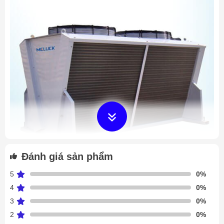
Đánh giá sản phẩm
5
0%
4
0%
Dàn nóng Meluck FNV-111A
3
0%
Dàn nóng Meluck FNV-111A
2
0%