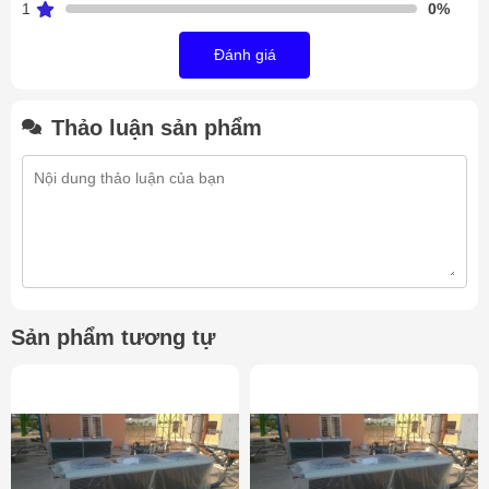
1
0%
Dàn nóng FN
được sản xuất bởi nhà máy Meluck đặt tại
Trung Quốc chất lượng đạt tiêu chuẩn Châu Âu, Được nhập
Đánh giá
khẩu nguyên kiện đầy đủ chứng nhận CO,CQ.
Thống số dàn nóng Meluck FNV-111A
Thảo luận sản phẩm
Dàn nóng quạt thổi ngang
Cánh tản nhiệt làm bằng thép tấm có phủ lớn sơn chống rỉ
sét, ăn mòn
Các đường ống được mở rộng về cơ bản với khả năng
truyền nhiệt tốt
Dàn nóng FN
được bơm khí trước khi giao hàng áp suất
lên tới 2.8Mpa
Thích hợp cho chất làm lạnh của R22, R134A, R404A,
Sản phẩm tương tự
R407C, v.v.
Model
FNV-111A
Cappacity
KW
33.5