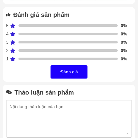
Đánh giá sản phẩm
5
0%
4
0%
3
0%
2
0%
1
0%
Đánh giá
Dàn nóng Meluck FN-150A
Dàn nóng Meluck FN-150A
Thảo luận sản phẩm
Dàn nóng FN
được sản xuất bởi nhà máy Meluck đặt tại
Trung Quốc chất lượng đạt tiêu chuẩn Châu Âu, Được nhập
khẩu nguyên kiện đầy đủ chứng nhận CO,CQ.
Thống số dàn nóng Meluck FN-150A
Dàn nóng quạt thổi ngang