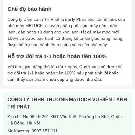
Chế độ bảo hành
In
mm
28
Couned
Công ty Điện Lạnh Trí Phát là đại lý Phân phối chính thức của
diameter
Out
mm
19
nhà máy MELUCK. chuyển phân phối cụm máy nén , dàn
lạnh, dàn nóng sử dụng cho kho lạnh. tất cả máy móc mới
Overall size
AxBxC
mm
1315x250x1330
100% và được bảo hành 12 tháng kể từ khi giao hàng. hàng
Installation
DxE
mm
1240×200
được hỗ trợ bảo hành theo chính sách của nhà máy
Hỗ trợ đổi trả 1-1 hoặc hoàn tiền 100%
Với thời gian dùng thử lên tới 7 ngày, Quý khách sẽ được hỗ
trợ đổi trả 1-1 hoặc hoàn tiền 100% nếu phát sinh lỗi hoặc
cảm thấy sản phẩm chưa đáp ứng được nhu cầu.
CÔNG TY TNHH THƯƠNG MẠI DỊCH VỤ ĐIỆN LẠNH
TRÍ PHÁT
Địa chỉ: No 06 LK 201 KĐT Văn Khê, Phường La Khê, Quận
Hà Đông, Hà Nội
Mr Khương:
0907 157 111