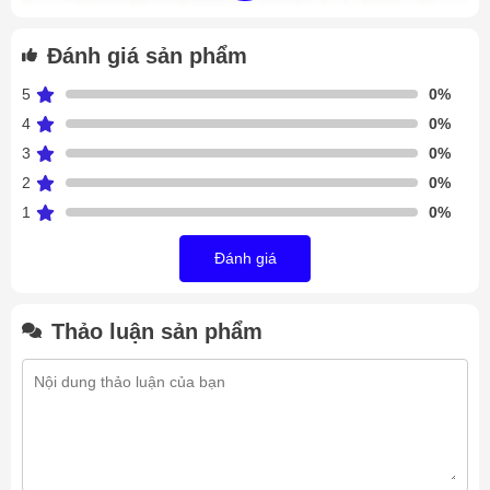
Đánh giá sản phẩm
5
0%
4
0%
Dàn lạnh Meluck DJ6.8/402EA
3
0%
Tùy theo nhiệt độ khác nhau Meluck sản xuất ra 3 dòng sản
2
0%
phẩm: DL, DD, DJ.
1
0%
Dòng DL chủ yếu sử dụng làm mát không khí trong khoảng
0 độ C (Khu chế biến, kho bảo quản nông sản)
Đánh giá
Dòng DD dãy nhiệt độ trong khoảng -18 độ C (chủ yếu sử
dụng cho kho lạnh trữ đông)
Thảo luận sản phẩm
Dòng DJ nhiệt độ hoạt động từ -18 độ C ~ -25 độ C.
Thông số chung
model DJ
:
Vỏ dàn lạnh được làm bằng thép tấm chống ăn mòn, được
phủ lớp sơn tĩnh điện màu trắng sữa.
Đường ống được mở rộng cơ học với vây AL có hiệu suất
truyền tốt.