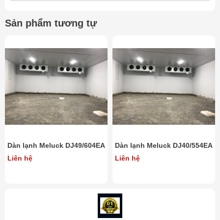
Bên trong được bố trí đều điện trở rã đông.
Đáy có ống thu nước lớn và độ nghiêng cao, có tác dụng
Sản phẩm tương tự
chống đóng băng.
Quạt dàn lạnh chạy theo công nghệ quạt ly tâm(Chạy được
nhiệt độ âm sâu)
Điện áp: 380v/3pha/50Hz
Môi chất lạnh: R22, R404a
Ứng dụng: lạnh công nghiệp, điều hòa không khí, kho
lạnh…
Thông số kỹ thuật dàn lạnh Meluck
DJ6.8/402EA
Dàn lạnh Meluck DJ49/604EA
Dàn lạnh Meluck DJ40/554EA
Mã máy
DJ6.8/402EA
Liên hệ
Liên hệ
Công suất lạnh
KW
6.8 (R22)- 7.1 (404A)
Lưu lượng gió
m3/h
7000
Quạt thổi xa
m
12