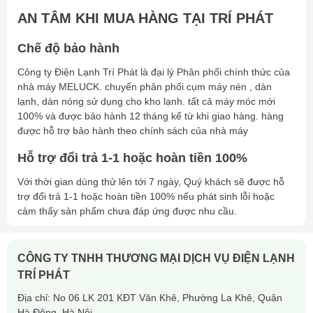
số quạt –
Quạt
Cái – W
2 - 390
AN TÂM KHI MUA HÀNG TẠI TRÍ PHÁT
công suất
Đường kính
400mm
Chế độ bảo hành
quạt
Nguồn điện
380v/3pha/50Hz
Công ty Điện Lạnh Trí Phát là đại lý Phân phối chính thức của
nhà máy MELUCK. chuyển phân phối cụm máy nén , dàn
Bức cánh giải nhiệt
Mm
6
lạnh, dàn nóng sử dụng cho kho lạnh. tất cả máy móc mới
Đầu vào
Ø
16
100% và được bảo hành 12 tháng kể từ khi giao hàng. hàng
Ống gas
Đầu ra
Ø
28
được hỗ trợ bảo hành theo chính sách của nhà máy
L x W x
Hỗ trợ đổi trả 1-1 hoặc hoàn tiền 100%
Kích thước tổng thể
1488 x 555 x 665
H(mm)
Với thời gian dùng thử lên tới 7 ngày, Quý khách sẽ được hỗ
Cân nặng
Kg
79.5
trợ đổi trả 1-1 hoặc hoàn tiền 100% nếu phát sinh lỗi hoặc
Meluck – Thượng Hải
cảm thấy sản phẩm chưa đáp ứng được nhu cầu.
– Trung Quốc
CÔNG TY TNHH THƯƠNG MẠI DỊCH VỤ ĐIỆN LẠNH
TRÍ PHÁT
Địa chỉ: No 06 LK 201 KĐT Văn Khê, Phường La Khê, Quận
Hà Đông, Hà Nội