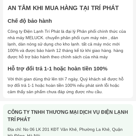
AN TÂM KHI MUA HÀNG TẠI TRÍ PHÁT
Bức cánh giải nhiệt
Mm
6
Đầu vào
Ø
22
Chế độ bảo hành
Ống gas
Đầu ra
Ø
54
Công ty Điện Lạnh Trí Phát là đại lý Phân phối chính thức của
L x W x
Kích thước tổng thể
3778 x 685 x 865
nhà máy MELUCK. chuyển phân phối cụm máy nén , dàn
H(mm)
lạnh, dàn nóng sử dụng cho kho lạnh. tất cả máy móc mới
Cân nặng
Kg
270
100% và được bảo hành 12 tháng kể từ khi giao hàng. hàng
được hỗ trợ bảo hành theo chính sách của nhà máy
Meluck – Thượng Hải
– Trung Quốc
Hỗ trợ đổi trả 1-1 hoặc hoàn tiền 100%
Với thời gian dùng thử lên tới 7 ngày, Quý khách sẽ được hỗ
trợ đổi trả 1-1 hoặc hoàn tiền 100% nếu phát sinh lỗi hoặc
cảm thấy sản phẩm chưa đáp ứng được nhu cầu.
CÔNG TY TNHH THƯƠNG MẠI DỊCH VỤ ĐIỆN LẠNH
TRÍ PHÁT
Địa chỉ: No 06 LK 201 KĐT Văn Khê, Phường La Khê, Quận
Hà Đông, Hà Nội