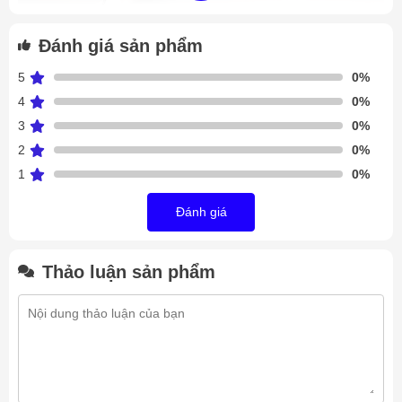
Dàn lạnh Meluck DJ26/504EA
Đánh giá sản phẩm
Tùy theo nhiệt độ khác nhau Meluck sản xuất ra 3 dòng sản
5
0%
phẩm: DL, DD, DJ.
4
0%
Dòng DL chủ yếu sử dụng làm mát không khí trong khoảng
3
0%
0 độ C (Khu chế biến, kho bảo quản nông sản)
2
0%
Dòng DD dãy nhiệt độ trong khoảng -18 độ C (chủ yếu sử
1
0%
dụng cho kho lạnh trữ đông)
Dòng DJ nhiệt độ hoạt động từ -18 độ C ~ -25 độ C.
Đánh giá
Thông số chung
model DJ
:
Vỏ dàn lạnh được làm bằng thép tấm chống ăn mòn, được
Thảo luận sản phẩm
phủ lớp sơn tĩnh điện màu trắng sữa.
Đường ống được mở rộng cơ học với vây AL có hiệu suất
truyền tốt.
Bên trong được bố trí đều điện trở rã đông.
Đáy có ống thu nước lớn và độ nghiêng cao, có tác dụng
chống đóng băng.