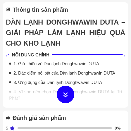
Thông tin sản phẩm
DÀN LẠNH DONGHWAWIN DUTA –
GIẢI PHÁP LÀM LẠNH HIỆU QUẢ
CHO KHO LẠNH
NỘI DUNG CHÍNH
1. Giới thiệu về Dàn lạnh Donghwawin DUTA
2. Đặc điểm nổi bật của Dàn lạnh Donghwawin DUTA
3. Ứng dụng của Dàn lạnh Donghwawin DUTA
4. Vì sao nên chọn Dàn lạnh Donghwawin DUTA tại Trí
Phát?
5. Liên hệ ngay để nhận báo giá tốt nhất!
Đánh giá sản phẩm
1. Giới thiệu về Dàn lạnh Donghwawin
5
0%