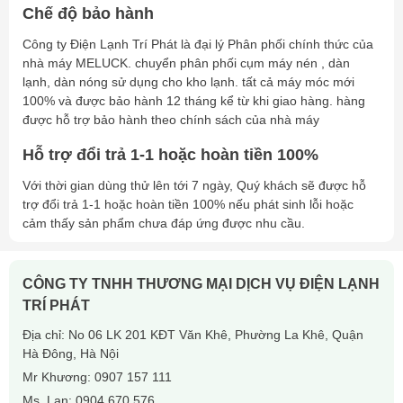
💯
Nhập khẩu chính hãng
– Cam kết chất lượng và nguồn
Chế độ bảo hành
gốc xuất xứ rõ ràng.
📦
Hàng luôn có sẵn
– Đáp ứng nhu cầu lắp đặt nhanh
Công ty Điện Lạnh Trí Phát là đại lý Phân phối chính thức của
chóng.
nhà máy MELUCK. chuyển phân phối cụm máy nén , dàn
⚙
lạnh, dàn nóng sử dụng cho kho lạnh. tất cả máy móc mới
Bảo hành dài hạn
– Chế độ bảo hành chính hãng, hỗ trợ
100% và được bảo hành 12 tháng kể từ khi giao hàng. hàng
kỹ thuật tận tâm.
được hỗ trợ bảo hành theo chính sách của nhà máy
📞
Tư vấn miễn phí
– Đội ngũ chuyên gia sẵn sàng hỗ trợ lựa
chọn sản phẩm phù hợp.
Hỗ trợ đổi trả 1-1 hoặc hoàn tiền 100%
5. Liên hệ ngay để nhận báo giá tốt nhất!
Với thời gian dùng thử lên tới 7 ngày, Quý khách sẽ được hỗ
trợ đổi trả 1-1 hoặc hoàn tiền 100% nếu phát sinh lỗi hoặc
🏢
CÔNG TY TRÍ PHÁT
– Nhà nhập khẩu & phân phối dàn
cảm thấy sản phẩm chưa đáp ứng được nhu cầu.
lạnh Donghwawin chính hãng.
CÔNG TY TNHH THƯƠNG MẠI DỊCH VỤ ĐIỆN LẠNH
TRÍ PHÁT
Địa chỉ: No 06 LK 201 KĐT Văn Khê, Phường La Khê, Quận
Hà Đông, Hà Nội
Mr Khương:
0907 157 111
Ms. Lan:
0904 670 576